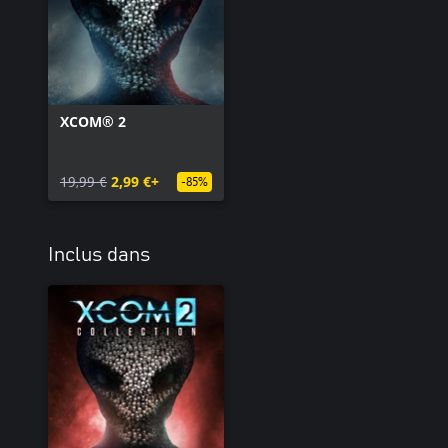
XCOM® 2
19,99 €
2,99 €+
-85%
Inclus dans