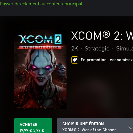
Passer directement au contenu principal
XCOM® 2: W
2K
•
Stratégie
•
Simul
En promotion : économisez 
CHOISIR UNE ÉDITION
ACHETER
XCOM® 2: War of the Chosen
19,99 €
3,99 €