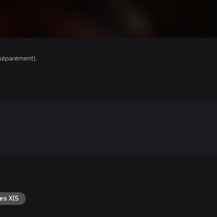
séparément).
es X|S