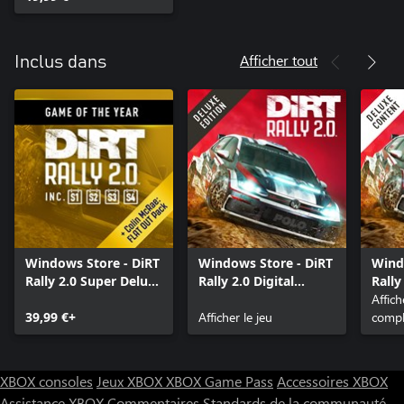
Afficher tout
Inclus dans
Windows Store - DiRT
Windows Store - DiRT
Wind
Rally 2.0 Super Deluxe
Rally 2.0 Digital
Rally
Edition
Deluxe Edition
Cont
Affic
39,99 €+
Afficher le jeu
compl
XBOX consoles
Jeux XBOX
XBOX Game Pass
Accessoires XBOX
Assistance XBOX
Commentaires
Standards de la communauté