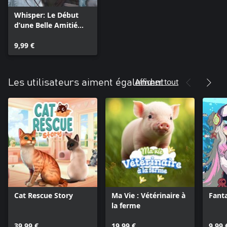
Whisper: Le Début
d’une Belle Amitié
Remastered - Winter
Wonderland
9,99 €
Afficher tout
Les utilisateurs aiment également
Cat Rescue Story
Ma Vie : Vétérinaire à
Fant
la ferme
39,99 €
19,99 €
9,99 