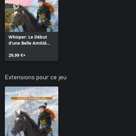
Whisper: Le Début
d’une Belle Amitié
Remastered -
Complete Edition
29,99 €+
Extensions pour ce jeu