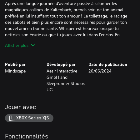
Après une longue journée d'aventure passée à sillonner les
magnifiques collines de Kaltenbach, prends soin de ton animal
préféré en lui insufflant tout ton amour ! Le toilettage, le raclage
des sabots et bien plus encore sont nécessaires pour garder ton
nouvel ami en bonne santé. Whisper est heureux lorsque tu
nettoies son écurie ou que tu joues avec lui dans l’enclos. En
retour, il sera toujours à tes côtés au cours tes aventures et vous
Afficher plus
vous encouragerez mutuellement à devenir le meilleur possible !
Devenez une équipe imbattable et forme un lien inoubliable avec
Publié par
Développé par
Date de publication
Whisper.
Mindscape
Aesir Interactive
20/06/2024
GmbH and
• Chevauche Whisper et explore librement la magnifique région
Sleeprunner Studios
alpine
UG
• Apprends à interagir naturellement avec Whisper et savoure les
plaisirs l'équitation
• Toilette soigneusement Whisper et garde un œil sur sa santé,
Jouer avec
son entraînement et son bien-être
XBOX Series X|S
Explore le monde de Whisper (Kaltenbach) - entièrement
remasterisé !
Fonctionnalités