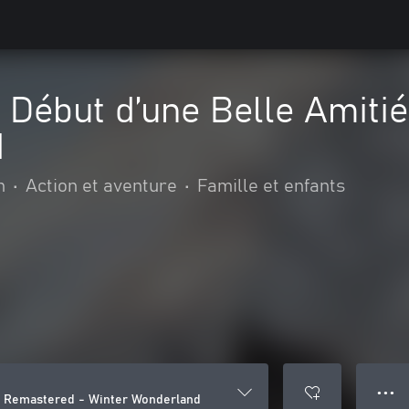
 Début d’une Belle Amiti
d
n
•
Action et aventure
•
Famille et enfants
● ● ●
ié Remastered - Winter Wonderland