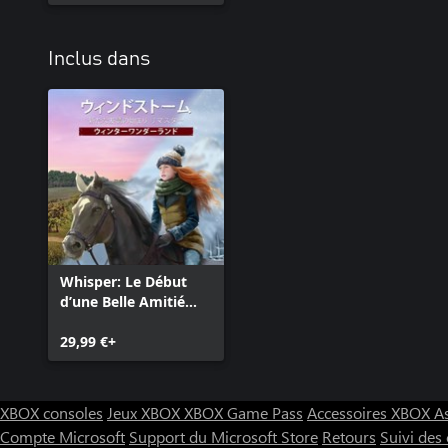
Inclus dans
Whisper: Le Début
d’une Belle Amitié
Remastered -
Complete Edition
29,99 €+
XBOX consoles
Jeux XBOX
XBOX Game Pass
Accessoires XBOX
A
Compte Microsoft
Support du Microsoft Store
Retours
Suivi de