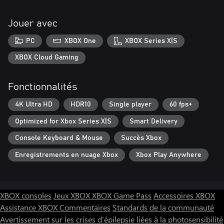
Jouer avec
PC
XBOX One
XBOX Series X|S
XBOX Cloud Gaming
Fonctionnalités
4K Ultra HD
HDR10
Single player
60 fps+
Optimized for Xbox Series X|S
Smart Delivery
Console Keyboard & Mouse
Succès Xbox
Enregistrements en nuage Xbox
Xbox Play Anywhere
XBOX consoles
Jeux XBOX
XBOX Game Pass
Accessoires XBOX
Assistance XBOX
Commentaires
Standards de la communauté
Avertissement sur les crises d’épilepsie liées à la photosensibilité