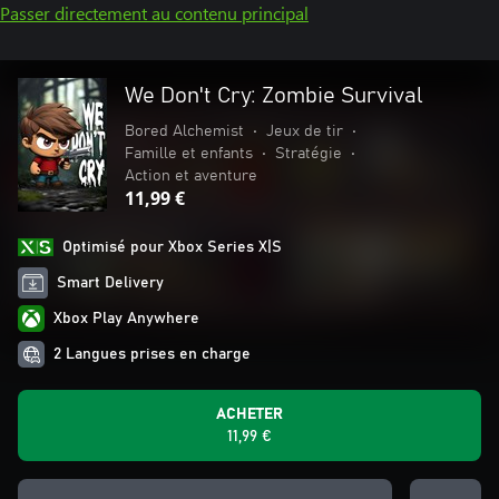
Passer directement au contenu principal
We Don't Cry: Zombie Survival
Bored Alchemist
•
Jeux de tir
•
Famille et enfants
•
Stratégie
•
Action et aventure
11,99 €
Optimisé pour Xbox Series X|S
Smart Delivery
Xbox Play Anywhere
2 Langues prises en charge
ACHETER
11,99 €