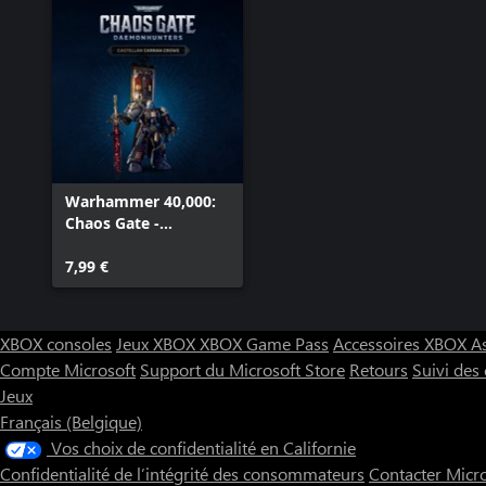
Warhammer 40,000:
Chaos Gate -
Daemonhunters -
Castellan Garran
7,99 €
Crowe
XBOX consoles
Jeux XBOX
XBOX Game Pass
Accessoires XBOX
A
Compte Microsoft
Support du Microsoft Store
Retours
Suivi de
Jeux
Français (Belgique)
Vos choix de confidentialité en Californie
Confidentialité de l’intégrité des consommateurs
Contacter Micr