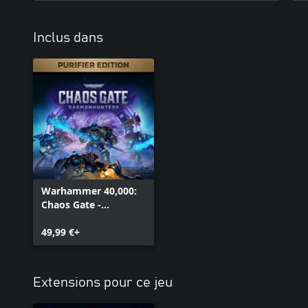
Inclus dans
Warhammer 40,000:
Chaos Gate -
Daemonhunters -
Édition Purificator
49,99 €+
Extensions pour ce jeu