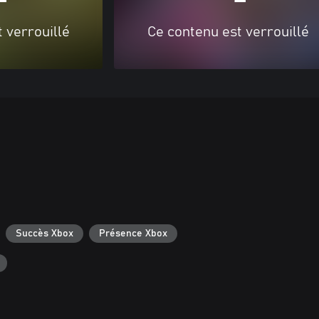
 verrouillé
Ce contenu est verrouillé
Succès Xbox
Présence Xbox