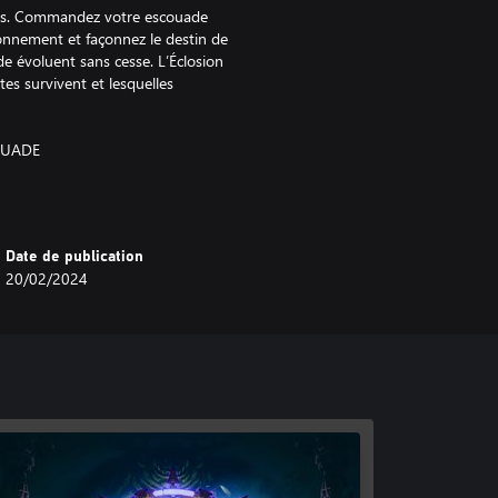
ghts. Commandez votre escouade
ironnement et façonnez le destin de
e évoluent sans cesse. L’Éclosion
tes survivent et lesquelles
OUADE
ection en matière de purification de
bloquer des équipements puissants
 tout en spécialisant vos
atre classes de héros.
Date de publication
ers afin de les créer selon vos
20/02/2024
e. Déchaînez un carnage
tre les légendes de la bataille
ités psychiques, engagez-vous dans
démonstrations de prouesses
s Workshop Limited. Chaos