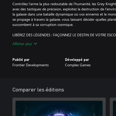
Contrôlez l'arme la plus redoutable de l'humanité, les Grey Kni
avec des tactiques de précision, exploitez la destruction de l'env
la galaxie dans une bataille dynamique où vos ennemis et le mond
se propage à travers la galaxie, vous laissant décider quelles planè
succombent à sa corruption cosmique.
LIBÉREZ DES LÉGENDES : FAÇONNEZ LE DESTIN DE VOTRE ESC
Personnalisez vos Frères de Bataille pour qu'ils atteignent la perf
Afficher plus
l’hérésie. Gérez votre base d'opérations, le Sentencieux, pour dé
et apprendre des compétences et des capacités psychiques variées
champions en huit classes uniques : quatre classes standard et qu
Publié par
Développé par
Personnalisez la voix, l'armure et le visage de chacun de vos guerri
Frontier Developments
Complex Games
envies.
EMBRASSEZ LES TÉNÈBRES
Dans les sinistres limbes du lointain avenir, seule la guerre règn
cinématographique sur vos adversaires. Combattez aux côtés et con
Comparer les éditions
tout en découvrant un récit épique. Utilisez de puissantes capac
des combats viscéraux et exécutez d'énormes ennemis dans des 
sanglantes.
Warhammer 40,000: Chaos Gate - Daemonhunters © 2024 Game