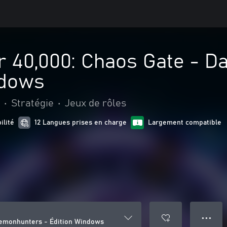
40,000: Chaos Gate - D
ndows
•
Stratégie
•
Jeux de rôles
ilité
12 Langues prises en charge
Largement compatible
● ● ●
emonhunters - Édition Windows