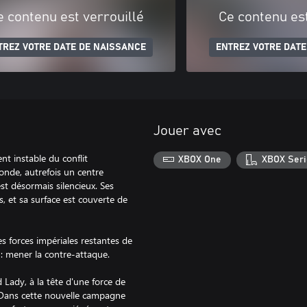
e contenu est verrouillé
Ce contenu est
TREZ VOTRE DATE DE NAISSANCE
ENTREZ VOTRE DATE
Jouer avec
t instable du conflit
XBOX One
XBOX Seri
onde, autrefois un centre
est désormais silencieux. Ses
 et sa surface est couverte de
s forces impériales restantes de
 : mener la contre-attaque.
 Lady, à la tête d'une force de
s. Dans cette nouvelle campagne