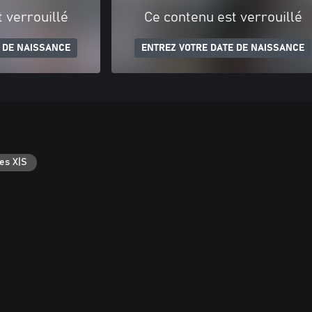
 verrouillé
Ce contenu est verrouillé
 DE NAISSANCE
ENTREZ VOTRE DATE DE NAISSANCE
es X|S