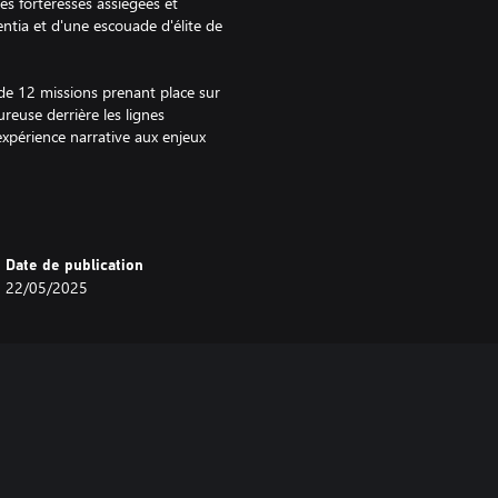
es forteresses assiégées et
entia et d'une escouade d'élite de
e 12 missions prenant place sur
reuse derrière les lignes
expérience narrative aux enjeux
f Battle :
 sauter, parfaite pour lancer des
Date de publication
liés en chantant les exploits des
22/05/2025
'armes à distance dévastatrices,
der à la campagne Deeds of the