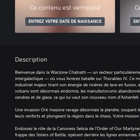
Ce contenu est verrouillé
C
ENTREZ VOTRE DATE DE NAISSANCE
EN
Description
Bienvenue dans la Warzone Chalnath — un secteur particulièremen
intergalactique — où vous livrerez bataille sur Thorakleo IV. Ce m
industriel majeur tirant son énergie de rivières de lave en fusion, 
volcans sont désormais endormis, les manufactorums abandonnés,
cendres et de glace, ce qui lui vaut son nouveau nom d'Ashenfell.
Une invasion Ork massive ravage désormais la planète, coupant le
leurs renforts et plongeant la région dans le chaos. Votre mission
Endossez le rôle de la Canoness Selicia de l'Order of Our Martyred
frappe des Sisters of Battle, opérant derrière les lignes ennemie