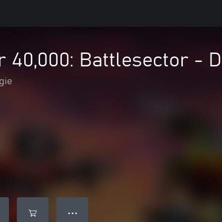
0,000: Battlesector - De
gie
● ● ●