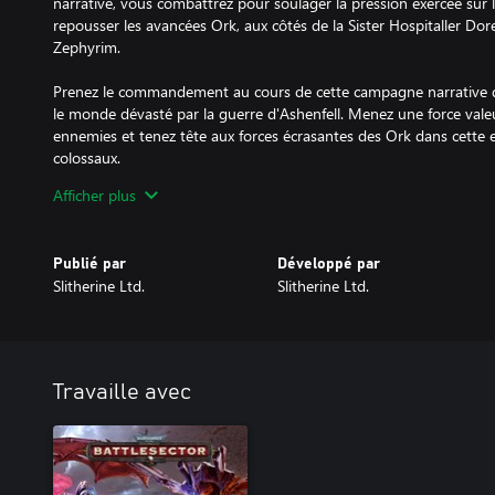
narrative, vous combattrez pour soulager la pression exercée sur l
repousser les avancées Ork, aux côtés de la Sister Hospitaller Dor
Zephyrim.
Prenez le commandement au cours de cette campagne narrative d
le monde dévasté par la guerre d'Ashenfell. Menez une force valeu
ennemies et tenez tête aux forces écrasantes des Ork dans cette 
colossaux.
Ce DLC apporte aussi trois nouvelles unités à l'armée des Sisters o
Afficher plus
- Zephyrim – Une infanterie de mêlée hautement mobile capable de
assauts rapides et effectuer des repositionnements tactiques.
Publié par
Développé par
- Imagifier – Une unité de support puissante qui encourages les al
Slitherine Ltd.
Slitherine Ltd.
martyres tombés au combat.
- Castigator Battle Tank – Un véhicule lourdement blindé équipé d
capable de dominer le champ de bataille.
* Le contenu Deeds of the Fallen requiert le jeu de base.
Travaille avec
** Le DLC de la faction des Sisters of Battle est requis pour accé
Fallen