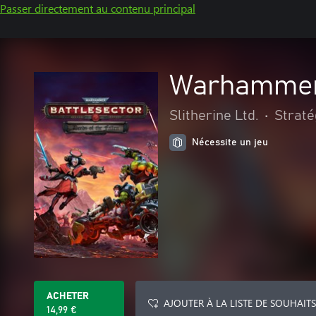
Passer directement au contenu principal
Warhammer 4
Slitherine Ltd.
•
Straté
Nécessite un jeu
ACHETER
AJOUTER À LA LISTE DE SOUHAITS
14,99 €