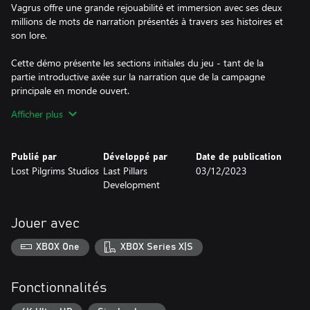
Vagrus offre une grande rejouabilité et immersion avec ses deux
millions de mots de narration présentés à travers ses histoires et
son lore.
Cette démo présente les sections initiales du jeu - tant de la
partie introductive axée sur la narration que de la campagne
principale en monde ouvert.
https://www.xbox.com/en-US/games/store/vagrus-the-riven-
Afficher plus
realms/9NSDNLFCDV3H/
Embarquez pour un voyage périlleux à travers un royaume
Publié par
Développé par
Date de publication
abandonné par les dieux et dévasté par un cataclysme arcanique.
Lost Pilgrims Studios
Last Pillars
03/12/2023
Accompagné d'un équipage robuste, vous devez commercer,
Development
combattre et explorer pour réussir en tant que leader d'une
compagnie itinérante dans Vagrus, un RPG de fantasy post-
apocalyptique au tour par tour primé.
Jouer avec
Vagrus est un jeu axé sur la narration, l'exploration en monde
XBOX One
XBOX Series X|S
ouvert et des éléments forts de stratégie. Le joueur prend le rôle
d'un vagrus - un chef de caravane qui lutte pour survivre dans
un monde étrange et périlleux de fantasy sombre en dirigeant
Fonctionnalités
une compagnie itinérante dans toutes sortes d'aventures.