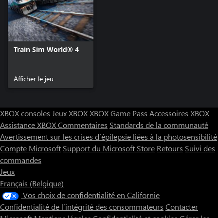
Train Sim World® 4
Afficher le jeu
XBOX consoles
Jeux XBOX
XBOX Game Pass
Accessoires XBOX
Assistance XBOX
Commentaires
Standards de la communauté
Avertissement sur les crises d’épilepsie liées à la photosensibilité
Compte Microsoft
Support du Microsoft Store
Retours
Suivi des
commandes
Jeux
Français (Belgique)
Vos choix de confidentialité en Californie
Confidentialité de l’intégrité des consommateurs
Contacter