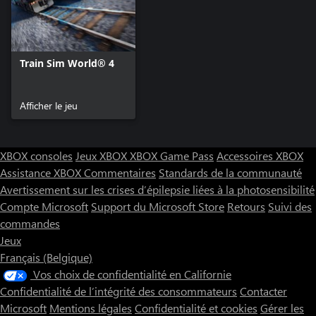
Train Sim World® 4
Afficher le jeu
XBOX consoles
Jeux XBOX
XBOX Game Pass
Accessoires XBOX
Assistance XBOX
Commentaires
Standards de la communauté
Avertissement sur les crises d’épilepsie liées à la photosensibilité
Compte Microsoft
Support du Microsoft Store
Retours
Suivi des
commandes
Jeux
Français (Belgique)
Vos choix de confidentialité en Californie
Confidentialité de l’intégrité des consommateurs
Contacter
Microsoft
Mentions légales
Confidentialité et cookies
Gérer les