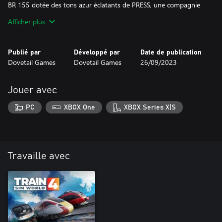
BR 155 dotée des tons azur éclatants de PRESS, une compagnie
ferroviaire de transport de cargaisons sous contrat opérant dans
Afficher plus
toute l'Allemagne et au-delà.
Enfin, empruntez l'imposant « Rollklappbrücke » d'Oldenburg, un
Publié par
Développé par
Date de publication
pont basculant traversant la Hunte qui s'élève et s'abaisse pour
Dovetail Games
Dovetail Games
26/09/2023
Jouer avec
PC
XBOX One
XBOX Series X|S
Travaille avec