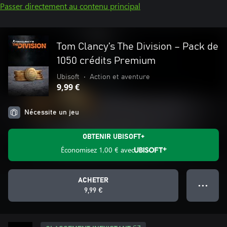
Passer directement au contenu principal
Tom Clancy’s The Division – Pack de
1050 crédits Premium
Ubisoft
•
Action et aventure
9,99 €
Nécessite un jeu
OBTENIR UBISOFT+
Économisez
1,00 €
avec
ACHETER
● ● ●
9,99 €