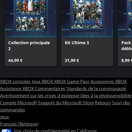
Collection principale
Kit Ultime 3
Pack 
2
débl
d'ex
44,99 €
31,99 €
8,99 
XBOX consoles
Jeux XBOX
XBOX Game Pass
Accessoires XBOX
Assistance XBOX
Commentaires
Standards de la communauté
Avertissement sur les crises d’épilepsie liées à la photosensibilité
Compte Microsoft
Support du Microsoft Store
Retours
Suivi des
commandes
Jeux
Français (Belgique)
Vos choix de confidentialité en Californie