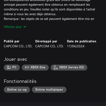
anticipé peuvent également être obtenus en remplissant les
conditions en jeu. Veuillez noter qu'ils sont disponibles à l'achat
même si vous les avez déjà obtenus.
Remarque : les objets de ce set peuvent également être mis en
vente individuellement ou inclus dans d'autres sets. Prenez garde
Afficher plus
à ne pas acheter un article que vous possédez déjà.
Les contenus bonus obtenus peuvent être utilisés depuis l'écran
d'accueil accessible à partir de l'écran-titre.
Publié par
Développé par
Date de publication
Remarque : cette extension peut uniquement être utilisée avec le
CAPCOM CO., LTD.
CAPCOM CO., LTD.
17/04/2024
compte Microsoft qui a acheté le contenu. Même si le
propriétaire du groupe familial achète cette extension, le contenu
ne sera pas disponible pour les autres membres de la famille.
Jouer avec
PC
XBOX One
XBOX Series X|S
Fonctionnalités
Online co-op
Online multiplayer