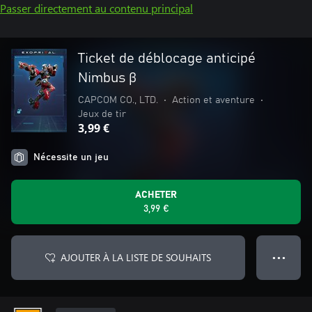
Passer directement au contenu principal
Ticket de déblocage anticipé
Nimbus β
CAPCOM CO., LTD.
•
Action et aventure
•
Jeux de tir
3,99 €
Nécessite un jeu
ACHETER
3,99 €
AJOUTER À LA LISTE DE SOUHAITS
● ● ●