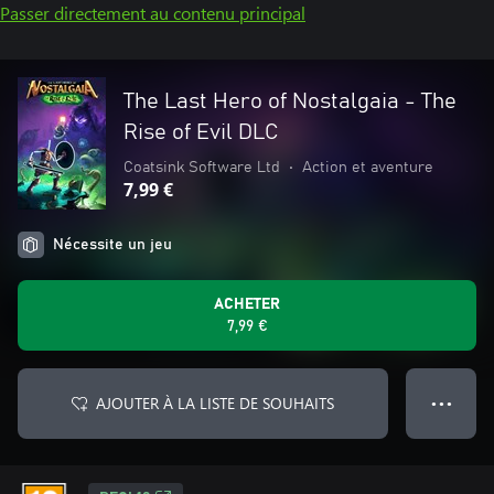
Passer directement au contenu principal
The Last Hero of Nostalgaia - The
Rise of Evil DLC
Coatsink Software Ltd
•
Action et aventure
7,99 €
Nécessite un jeu
ACHETER
7,99 €
AJOUTER À LA LISTE DE SOUHAITS
● ● ●