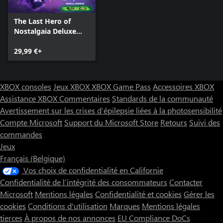
The Last Hero of
Nostalgaia Deluxe
Edition
29,99 €+
XBOX consoles
Jeux XBOX
XBOX Game Pass
Accessoires XBOX
Assistance XBOX
Commentaires
Standards de la communauté
Avertissement sur les crises d’épilepsie liées à la photosensibilité
Compte Microsoft
Support du Microsoft Store
Retours
Suivi des
commandes
Jeux
Français (Belgique)
Vos choix de confidentialité en Californie
Confidentialité de l’intégrité des consommateurs
Contacter
Microsoft
Mentions légales
Confidentialité et cookies
Gérer les
cookies
Conditions d'utilisation
Marques
Mentions légales
tierces
À propos de nos annonces
EU Compliance DoCs