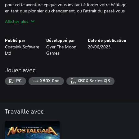
pour cette aventure épique vous invitant à forger votre héritage
en tant que pionnier du changement, ou l'attrait du passé vous
enchaînera-t-il dans les méandres de la stagnation ? Le choix,
Afficher plus
noble champion, vous appartient, alors que vous marchez vers
les confins de l'éternité.
Publié par
Développé par
Date de publication
Coatsink Software
Over The Moon
20/06/2023
Ltd
Games
Jouer avec
PC
XBOX One
XBOX Series X|S
Travaille avec