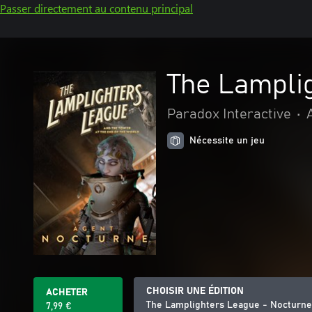
Passer directement au contenu principal
The Lampli
Paradox Interactive
•
Nécessite un jeu
CHOISIR UNE ÉDITION
ACHETER
The Lamplighters League - Nocturne
7,99 €