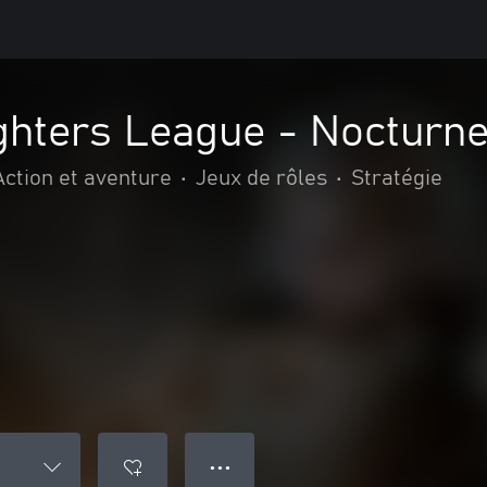
ghters League - Nocturn
Action et aventure
•
Jeux de rôles
•
Stratégie
● ● ●