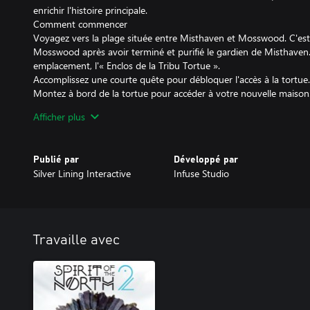
enrichir l'histoire principale.
Comment commencer
Voyagez vers la plage située entre Misthaven et Mosswood. C'est
Mosswood après avoir terminé et purifié le gardien de Misthaven
emplacement, l'« Enclos de la Tribu Tortue ».
Accomplissez une courte quête pour débloquer l'accès à la tortue.
Montez à bord de la tortue pour accéder à votre nouvelle maison
Fonctionnalités
Afficher plus
Une maison de joueur unique sur le dos d'une tortue de mer géan
emplacements définis à travers le monde à mesure que vous débl
La maison comprend un lit, un portail, un miroir, un banquier, et 
Publié par
Développé par
Une longue-vue en tour qui révèle les points d'intérêt dans chaqu
Silver Lining Interactive
Infuse Studio
4 cosmétiques exclusifs à découvrir. Skins de personnage : Water
d'yeux : Afterglow et Baby Blue.
2 nouveaux parchemins de savoir et 1 nouvelle relique.
Notes et avertissements
Ce DLC se concentre sur la nouvelle maison et les récompenses co
Travaille avec
quelques nouveaux emplacements, énigmes et un peu de savoir, il
extension complète. <3
La maison de l'île de la tortue et les récompenses cosmétiques s
normalement dans l'histoire principale et ne sont pas débloqué