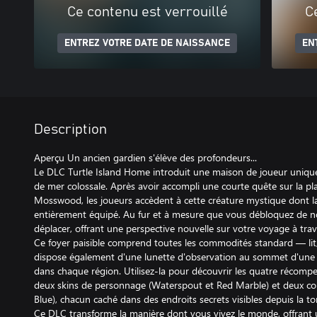
Ce contenu est verrouillé
C
ENTREZ VOTRE DATE DE NAISSANCE
EN
Description
Aperçu Un ancien gardien s'élève des profondeurs...
Le DLC Turtle Island Home introduit une maison de joueur unique
de mer colossale. Après avoir accompli une courte quête sur la p
Mosswood, les joueurs accèdent à cette créature mystique dont la
entièrement équipé. Au fur et à mesure que vous débloquez de nou
déplacer, offrant une perspective nouvelle sur votre voyage à tra
Ce foyer paisible comprend toutes les commodités standard — lit,
dispose également d'une lunette d'observation au sommet d'une t
dans chaque région. Utilisez-la pour découvrir les quatre récompe
deux skins de personnage (Waterspout et Red Marble) et deux cou
Blue), chacun caché dans des endroits secrets visibles depuis la to
Ce DLC transforme la manière dont vous vivez le monde, offrant 