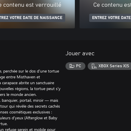
e contenu est verrouillé
Ce contenu est
TREZ VOTRE DATE DE NAISSANCE
ENTREZ VOTRE DATE
Jouer avec
PC
XBOX Series X|S
, perchée sur le dos d'une tortue
lage entre Misthaven et
 carapace abrite un sanctuaire
velles régions, la tortue peut s'y
vers le monde ancien.
 banquier, portail, miroir — mais
our qui révèle des secrets cachés
nses cosmétiques exclusives :
leurs d'yeux (Afterglow et Baby
rtue.
un refuge serein et mobile pour