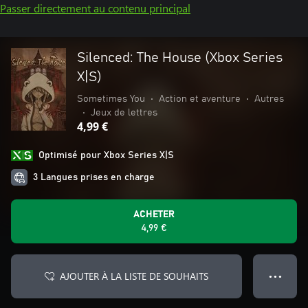
Passer directement au contenu principal
Silenced: The House (Xbox Series
X|S)
Sometimes You
•
Action et aventure
•
Autres
•
Jeux de lettres
4,99 €
Optimisé pour Xbox Series X|S
3 Langues prises en charge
ACHETER
4,99 €
AJOUTER À LA LISTE DE SOUHAITS
● ● ●