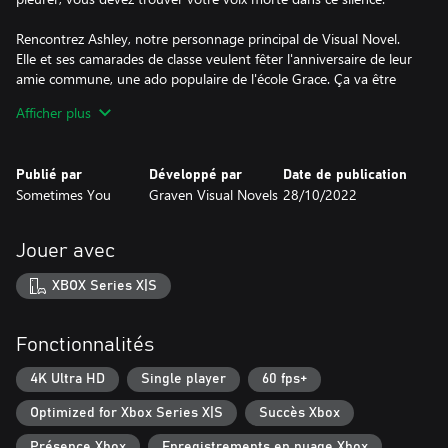
Rencontrez Ashley, notre personnage principal de Visual Novel.
Elle et ses camarades de classe veulent fêter l'anniversaire de leur
amie commune, une ado populaire de l'école Grace. Ça va être
amusant. Mais ils n'auront pas le temps de jouer à des jeux. Parce
Afficher plus
que ce soir, Ashley aura du travail à faire. Les fantômes du passé
lui rendront visite. Elle doit survivre toute la nuit dans une vieille
maison abandonnée et accomplir un ancien rituel pour se
Publié par
Développé par
Date de publication
débarrasser des esprits vengeurs. Bienvenue dans le monde de la
Sometimes You
Graven Visual Novels
28/10/2022
peur et de la folie. Un lieu mystérieux et isolé vous attend pour
entrer dans le royaume sombre du cauchemar. Aiderez-vous
Ashley à terminer sa mission ? Survivrez-vous ?
Jouer avec
XBOX Series X|S
Fonctionnalités
4K Ultra HD
Single player
60 fps+
Optimized for Xbox Series X|S
Succès Xbox
Présence Xbox
Enregistrements en nuage Xbox