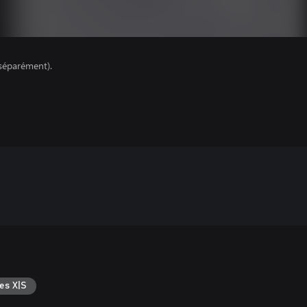
séparément).
es X|S