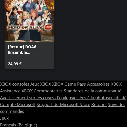
[Retour] DOA6
Ensemble
d'uniformes scolaire
24,99 €
XBOX consoles
Jeux XBOX
XBOX Game Pass
Accessoires XBOX
Assistance XBOX
Commentaires
Standards de la communauté
Avertissement sur les crises d’épilepsie liées à la photosensibilité
Compte Microsoft
Support du Microsoft Store
Retours
Suivi des
commandes
Jeux
Français (Belgique)