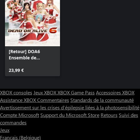
[Retour] DOA6
Ensemble de
costumes Lutin de
Noël
23,99 €
XBOX consoles
Jeux XBOX
XBOX Game Pass
Accessoires XBOX
Assistance XBOX
Commentaires
Standards de la communauté
Avertissement sur les crises d’épilepsie liées à la photosensibilité
Compte Microsoft
Support du Microsoft Store
Retours
Suivi des
commandes
Jeux
Français (Belgique)