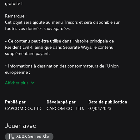
gratuite !
Remarque :
Cet objet sera ajouté au menu Trésors et sera disponible sur
toutes vos données sauvegardées.
- Ce contenu peut être utilisé dans l'histoire principale de
Resident Evil 4, ainsi que dans Separate Ways, le contenu
supplémentaire payant.
* Informations à destination des consommateurs de l’Union
européenne :
Les informations importantes applicables aux consommateurs
Afficher plus
résidant dans l’Union européenne sont disponibles à l’adresse
suivante :https://manual.capcom.com/information-for-eu-
consumers/re4/
Publié par
Développé par
Date de publication
CAPCOM CO., LTD.
CAPCOM CO., LTD.
07/04/2023
Jouer avec
XBOX Series X|S