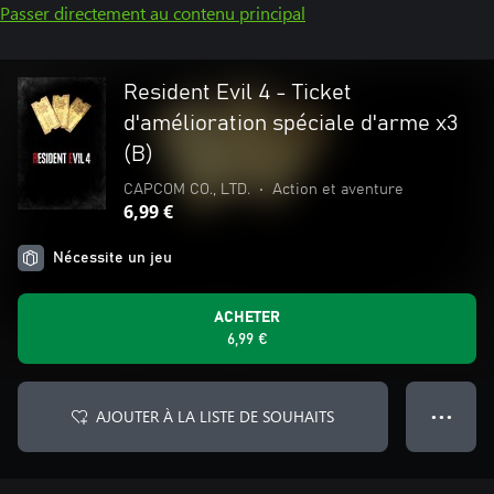
Passer directement au contenu principal
Resident Evil 4 - Ticket
d'amélioration spéciale d'arme x3
(B)
CAPCOM CO., LTD.
•
Action et aventure
6,99 €
Nécessite un jeu
ACHETER
6,99 €
AJOUTER À LA LISTE DE SOUHAITS
● ● ●