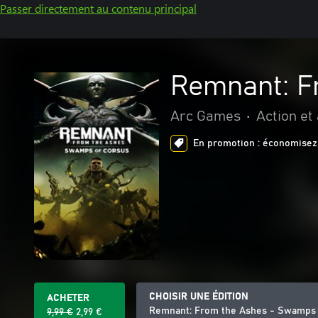
Passer directement au contenu principal
Remnant: F
Arc Games
•
Action et
En promotion : économisez 
CHOISIR UNE ÉDITION
ACHETER
Remnant: From the Ashes - Swamps 
9,99 €
2,99 €