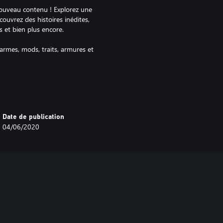
 nouveau contenu ! Explorez une
uvrez des histoires inédites,
 et bien plus encore.
 armes, mods, traits, armures et
lors de leurs aventures et
nt des Fragments lumineux à
res du jeu.
Date de publication
04/06/2020