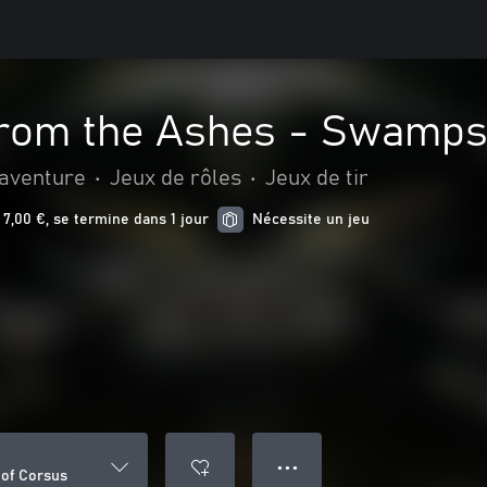
rom the Ashes - Swamps
 aventure
•
Jeux de rôles
•
Jeux de tir
7,00 €, se termine dans 1 jour
Nécessite un jeu
● ● ●
of Corsus