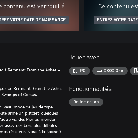
e contenu est verrouillé
Ce contenu est
TREZ VOTRE DATE DE NAISSANCE
ENTREZ VOTRE DATE
Jouer avec
er à Remnant: From the Ashes –
PC
XBOX One
ompus de Remnant: From the Ashes
Fonctionnalités
de Swamps of Corsus.
Online co-op
nouveau mode de jeu de type
ute arme un pistolet, quelques
l'autre via des Pierres-mondes
rassez des boss plus difficiles
mps résisterez-vous à la Racine ?