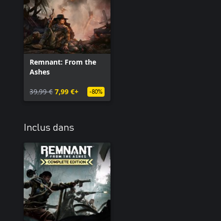
Remnant: From the
Ashes
39,99 €
7,99 €+
-80%
Inclus dans