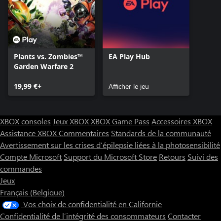
Plants vs. Zombies™
EA Play Hub
Garden Warfare 2
19,99 €+
Afficher le jeu
XBOX consoles
Jeux XBOX
XBOX Game Pass
Accessoires XBOX
Assistance XBOX
Commentaires
Standards de la communauté
Avertissement sur les crises d’épilepsie liées à la photosensibilité
Compte Microsoft
Support du Microsoft Store
Retours
Suivi des
commandes
Jeux
Français (Belgique)
Vos choix de confidentialité en Californie
Confidentialité de l’intégrité des consommateurs
Contacter