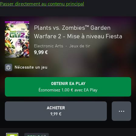
Passer directement au contenu principal
Plants vs. Zombies™ Garden
Warfare 2 - Mise à niveau Fiesta
Electronic Arts
•
Jeux de tir
9,99 €
Nécessite un jeu
OBTENIR EA PLAY
Économisez 1,00 € avec EA Play
ACHETER
● ● ●
9,99 €