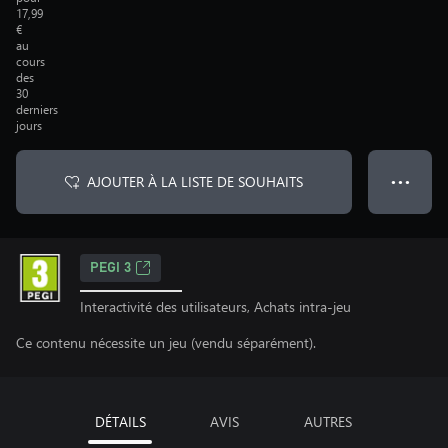
17,99
€
au
cours
des
30
derniers
jours
AJOUTER À LA LISTE DE SOUHAITS
● ● ●
PEGI 3
Interactivité des utilisateurs, Achats intra-jeu
Ce contenu nécessite un jeu (vendu séparément).
DÉTAILS
AVIS
AUTRES