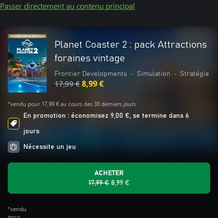
Passer directement au contenu principal
Planet Coaster 2 : pack Attractions
foraines vintage
Frontier Developments
•
Simulation
•
Stratégie
17,99 €
8,99 €
*vendu pour 17,99 € au cours des 30 derniers jours
En promotion : économisez 9,00 €, se termine dans 6
jours
Nécessite un jeu
ACHETER
17,99 €
8,99 €
*vendu
pour