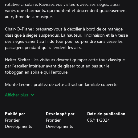
rotative circulaire. Ravissez vos visiteurs avec ses sièges, aussi
variés que charmants, qui montent et descendent gracieusement
au rythme de la musique.
Chair-O-Plane : préparez-vous à décoller à bord de ce manège
classique à sièges suspendus. La hauteur, l'inclinaison et la vitesse
des sièges varient au fil du tour pour surprendre sans cesse les
passagers pendant qu'ils fendent les airs.
Helter Skelter : les visiteurs devront grimper cette tour classique
par l'escalier intérieur avant de glisser tout en bas sur le
toboggan en spirale qui l'entoure.
Monte Leone : profitez de cette attraction familiale couverte
classique. Un anneau de nacelles à deux places tourne et s'incline
Afficher plus
autour du centre du Monte Leone. Une fois les nacelles lancées à
pleine vitesse, une toile vient les couvrir pour offrir une toute
nouvelle expérience aux passagers.
Publié par
Développé par
Date de publication
Frontier
Frontier
06/11/2024
Hyperspin : envoyez vos visiteurs faire un tour dans le passé à
Developments
Developments
bord de cette attraction tournoyante jazzy. Les sièges rotatifs
indépendants virevoltent sur un tapis roulant circulaire qui les