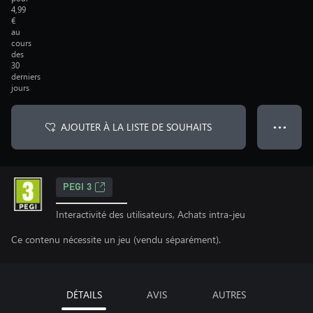
4,99
€
au
cours
des
30
derniers
jours
AJOUTER À LA LISTE DE SOUHAITS
● ● ●
PEGI 3
Interactivité des utilisateurs, Achats intra-jeu
Ce contenu nécessite un jeu (vendu séparément).
DÉTAILS
AVIS
AUTRES