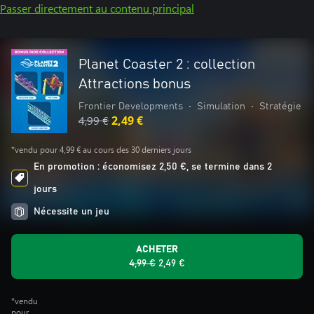
Passer directement au contenu principal
Planet Coaster 2 : collection
Attractions bonus
Frontier Developments
•
Simulation
•
Stratégie
4,99 €
2,49 €
*vendu pour 4,99 € au cours des 30 derniers jours
En promotion : économisez 2,50 €, se termine dans 2
jours
Nécessite un jeu
ACHETER
4,99 €
2,49 €
*vendu
pour