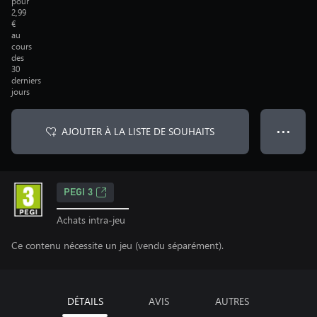
pour
2,99
€
au
cours
des
30
derniers
jours
AJOUTER À LA LISTE DE SOUHAITS
● ● ●
PEGI 3
Achats intra-jeu
Ce contenu nécessite un jeu (vendu séparément).
DÉTAILS
AVIS
AUTRES