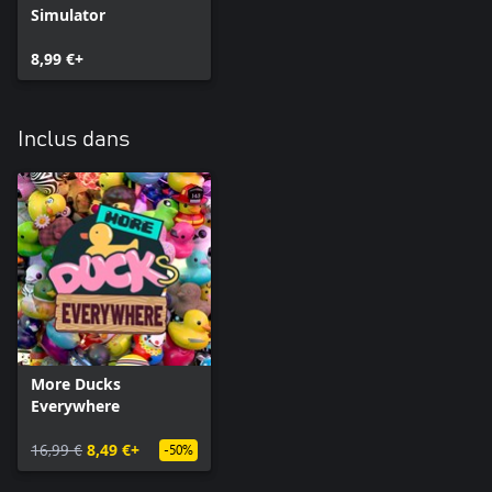
Simulator
8,99 €+
Inclus dans
More Ducks
Everywhere
16,99 €
8,49 €+
-50%