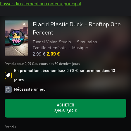
Passer directement au contenu principal
Placid Plastic Duck - Rooftop One
Percent
Tunnel Vision Studio
•
Simulation
•
Famille et enfants
•
Musique
2,99 €
2,09 €
*vendu pour 2,99 € au cours des 30 derniers jours
En promotion : économisez 0,90 €, se termine dans 13
jours
Nécessite un jeu
ACHETER
2,99 €
2,09 €
*vendu