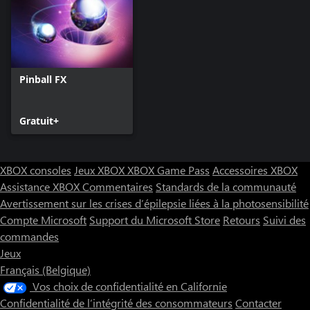
Pinball FX
Gratuit+
XBOX consoles
Jeux XBOX
XBOX Game Pass
Accessoires XBOX
Assistance XBOX
Commentaires
Standards de la communauté
Avertissement sur les crises d’épilepsie liées à la photosensibilité
Compte Microsoft
Support du Microsoft Store
Retours
Suivi des
commandes
Jeux
Français (Belgique)
Vos choix de confidentialité en Californie
Confidentialité de l’intégrité des consommateurs
Contacter