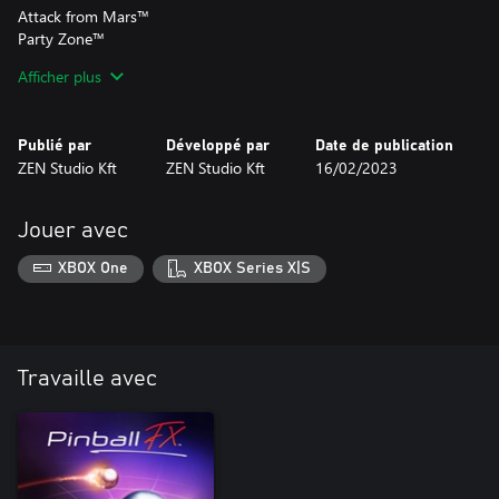
Attack from Mars™
Party Zone™
Theatre of Magic™
Afficher plus
Safe Cracker™
The Champion Pub™
Publié par
Développé par
Date de publication
ZEN Studio Kft
ZEN Studio Kft
16/02/2023
Jouer avec
XBOX One
XBOX Series X|S
Travaille avec