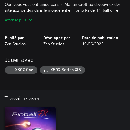
Que vous vous entraîniez dans le Manoir Croft ou découvriez des
artefacts perdus dans le monde entier, Tomb Raider Pinball offre
aventures, nostalgie et frissons de high score. L'aventure vous
Afficher plus
attend... êtes-vous prêt ?
Tomb Raider Pinball © 2025 Crystal Dynamics group of
Publié par
Développé par
Date de publication
companies. All rights reserved. TOMB RAIDER PINBALL, TOMB
Zen Studios
Zen Studios
19/06/2025
RAIDER PINBALL: ADVENTURES OF LARA CROFT, TOMB RAIDER
PINBALL: SECRETS OF CROFT MANOR, ADVENTURES OF LARA
CROFT, SECRETS OF CROFT MANOR, TOMB RAIDER, LARA
Jouer avec
CROFT, CRYSTAL DYNAMICS, and the CRYSTAL DYNAMICS logo
are trademarks of the Crystal Dynamics group of companies.
XBOX One
XBOX Series X|S
Game Code © 2025 Zen Studios Ltd. All Rights Reserved.
Travaille avec