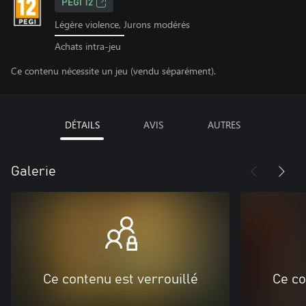
PEGI 12
Légère violence, Jurons modérés
Achats intra-jeu
Ce contenu nécessite un jeu (vendu séparément).
DÉTAILS
AVIS
AUTRES
Galerie
Ce contenu est verrouillé
Ce co