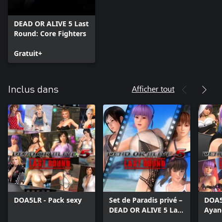
DEAD OR ALIVE 5 Last
Round: Core Fighters
Gratuit+
Afficher tout
Inclus dans
DOA5LR - Pack sexy
Set de Paradis privé –
DOA5
DEAD OR ALIVE 5 Last
Ayan
Round