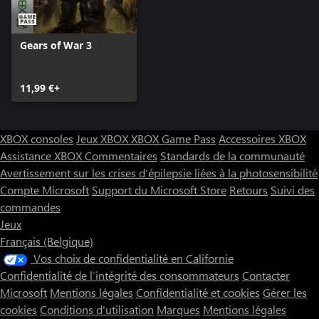
Gears of War 3
11,99 €+
XBOX consoles
Jeux XBOX
XBOX Game Pass
Accessoires XBOX
Assistance XBOX
Commentaires
Standards de la communauté
Avertissement sur les crises d’épilepsie liées à la photosensibilité
Compte Microsoft
Support du Microsoft Store
Retours
Suivi des
commandes
Jeux
Français (Belgique)
Vos choix de confidentialité en Californie
Confidentialité de l’intégrité des consommateurs
Contacter
Microsoft
Mentions légales
Confidentialité et cookies
Gérer les
cookies
Conditions d'utilisation
Marques
Mentions légales