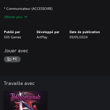
* Communicateur (ACCESSOIRE)
Afficher plus
* Invocation Bu-chan (FRAGMENT)
* Familier : Bu-chan (FAMILIER)
Publié par
Développé par
Date de publication
505 Games
ArtPlay
09/05/2024
Jouer avec
PC
Travaille avec