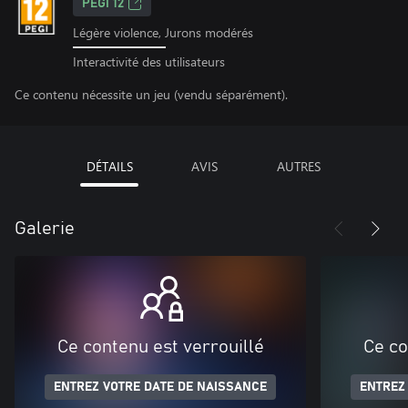
PEGI 12
Légère violence, Jurons modérés
Interactivité des utilisateurs
Ce contenu nécessite un jeu (vendu séparément).
DÉTAILS
AVIS
AUTRES
Galerie
Ce contenu est verrouillé
Ce co
ENTREZ VOTRE DATE DE NAISSANCE
ENTREZ