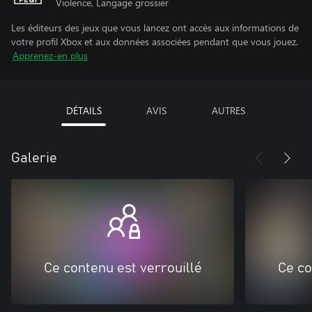
Violence, Langage grossier
Les éditeurs des jeux que vous lancez ont accès aux informations de
votre profil Xbox et aux données associées pendant que vous jouez.
Apprenez-en plus
DÉTAILS
AVIS
AUTRES
Galerie
Ce contenu est verrouillé
Ce co