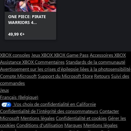
ONE PIECE: PIRATE
WARRIORS 4
(Windows)
49,99 €+
XBOX consoles
Jeux XBOX
XBOX Game Pass
Accessoires XBOX
Assistance XBOX
Commentaires
Standards de la communauté
Avertissement sur les crises d’épilepsie liées à la photosensibilité
Compte Microsoft
Support du Microsoft Store
Retours
Suivi des
commandes
Jeux
Français (Belgique)
Vos choix de confidentialité en Californie
Confidentialité de l’intégrité des consommateurs
Contacter
Microsoft
Mentions légales
Confidentialité et cookies
Gérer les
cookies
Conditions d'utilisation
Marques
Mentions légales