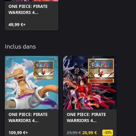
ONE PIECE: PIRATE
WARRIORS 4
(Windows)
49,99 €+
Inclus dans
ONE PIECE: PIRATE
ONE PIECE: PIRATE
WARRIORS 4
WARRIORS 4
Legendary Edition
Character Pass 3
(Windows)
109,99 €+
29,99 €
20,99 €
-30%