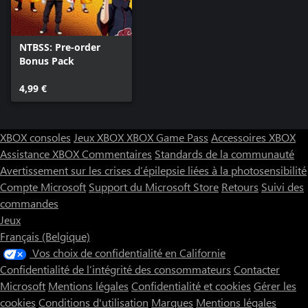
NTBSS: Pre-order
Bonus Pack
4,99 €
XBOX consoles
Jeux XBOX
XBOX Game Pass
Accessoires XBOX
Assistance XBOX
Commentaires
Standards de la communauté
Avertissement sur les crises d’épilepsie liées à la photosensibilité
Compte Microsoft
Support du Microsoft Store
Retours
Suivi des
commandes
Jeux
Français (Belgique)
Vos choix de confidentialité en Californie
Confidentialité de l’intégrité des consommateurs
Contacter
Microsoft
Mentions légales
Confidentialité et cookies
Gérer les
cookies
Conditions d'utilisation
Marques
Mentions légales