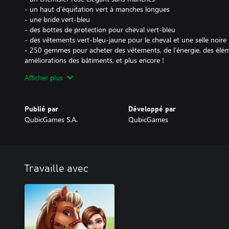
- un haut d’équitation vert à manches longues
- une bride vert-bleu
- des bottes de protection pour cheval vert-bleu
- des vêtements vert-bleu-jaune pour le cheval et une selle noire
- 250 gemmes pour acheter des vêtements, de l’énergie, des él
améliorations des bâtiments, et plus encore !
Afficher plus
Boost ton potentiel en t’associant à Genie et gagne des compétit
l’allure d’une vraie championne !
Publié par
Développé par
QubicGames S.A.
QubicGames
Travaille avec