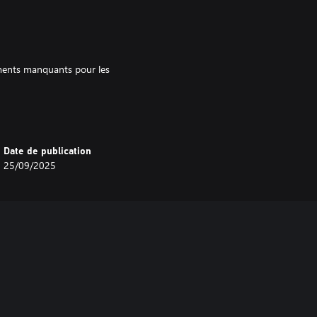
éments manquants pour les
ions avec assurance, tout en ayant
Date de publication
25/09/2025