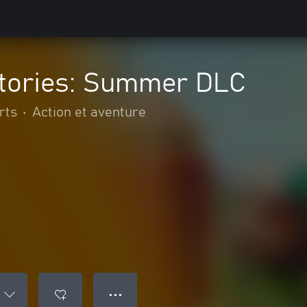
tories: Summer DLC
rts
•
Action et aventure
● ● ●