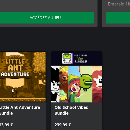
Emerald H
Emerald Hu
Factory Es
ACCÉDEZ AU JEU
Factory Es
Frozen Gau
Goodwill S
Goodwill S
Goodwill S
Little Ant 
Little Ant
Little Ant
Little Ant Adventure
Old School Vibes
Bundle
Bundle
13,99 €
239,99 €