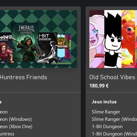
Huntress Friends
Old School Vibes
180,99 €
s
Jeux inclus
geon
Slime Ranger
geon (Windows)
Slime Ranger (Wind
eon (Xbox One)
1-Bit Dungeon
untress
1-Bit Dungeon (Win