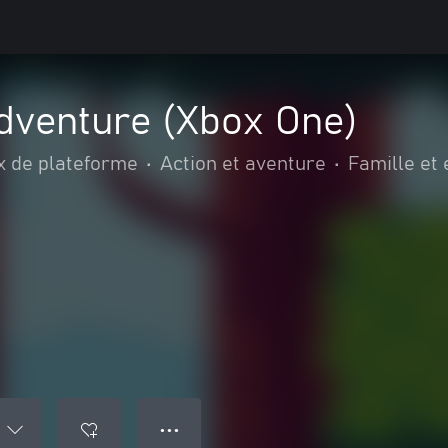
Adventure (Xbox One)
x de plateforme
•
Action et aventure
•
Famille et 
e
● ● ●