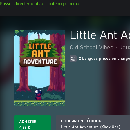
Passer directement au contenu principal
Little Ant 
Old School Vibes
•
Jeu
2 Langues prises en charg
CHOISIR UNE ÉDITION
ACHETER
Little Ant Adventure (Xbox One)
4,99 €