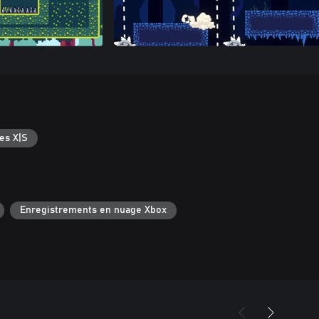
es X|S
Enregistrements en nuage Xbox