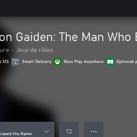
gon Gaiden: The Man Who
ture
•
Jeux de rôles
s X|S
Smart Delivery
Xbox Play Anywhere
Optimisé p
● ● ●
Erased His Name