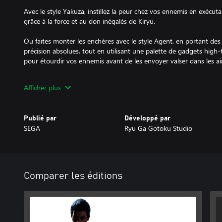
Avec le style Yakuza, instillez la peur chez vos ennemis en exécu
grâce à la force et au don inégalés de Kiryu.
Ou faites monter les enchères avec le style Agent, en portant des
précision absolues, tout en utilisant une palette de gadgets high-
pour étourdir vos ennemis avant de les envoyer valser dans les air
Adaptez votre stratégie à la situation et tirez parti des deux styl
Afficher plus
hordes d'ennemis.
UN DIVERTISSEMENT SANS FIN
Publié par
Développé par
Que vous vous battiez dans l'arène de combat secrète, chantiez 
SEGA
Ryu Ga Gotoku Studio
preniez un verre au cabaret en live action ou preniez part à des c
vous offre une multitude d'expériences immersives.
Un mystérieux indic nommé Akame propose également des mission
entraînant dans une confrontation épique qui se déroule à mesur
Comparer les éditions
Sotenbori et Yokohama.