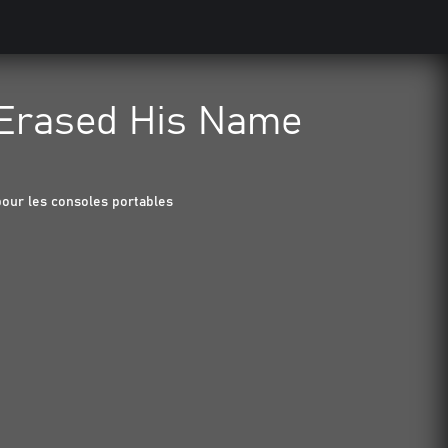
 Erased His Name
our les consoles portables