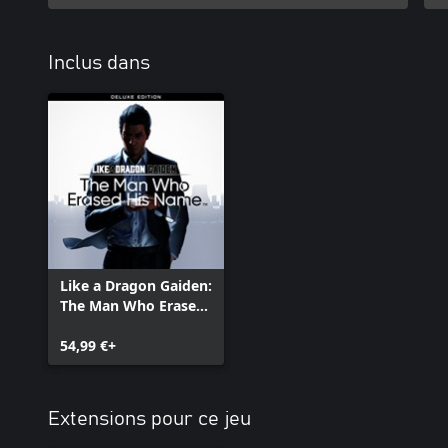
Inclus dans
Like a Dragon Gaiden:
The Man Who Erased
His Name – Édition
Deluxe
54,99 €+
Extensions pour ce jeu