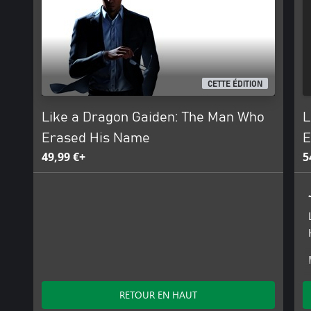
CETTE ÉDITION
Like a Dragon Gaiden: The Man Who
L
Erased His Name
E
49,99 €+
5
RETOUR EN HAUT