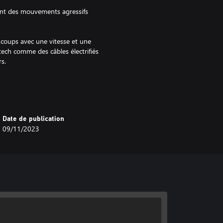
tant des mouvements agressifs
 coups avec une vitesse et une
tech comme des câbles électrifiés
s.
es pour dominer et anéantir des
Date de publication
une nouvelle chanson au karaoké,
09/11/2023
ourses de pocket circuit, ce monde
s secondaires palpitantes, vous
e que vous explorez et découvrez