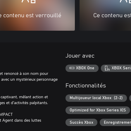
e contenu est verrouillé
Ce contenu est
Jouer avec
XBOX One
XBOX Seri
 et renoncé à son nom pour
lit avec un mystérieux personnage
Fonctionnalités
 captivant, mêlant action et
Multijoueur local Xbox (2-2)
s et d'activités palpitants.
Optimized for Xbox Series X|S
IMPACT
t Agent dans des luttes
Succès Xbox
Enregistremen