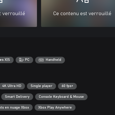
 verrouillé
Ce contenu est verrouillé
es X|S
PC
Handheld
4K Ultra HD
Single player
60 fps+
Smart Delivery
Console Keyboard & Mouse
ts en nuage Xbox
Xbox Play Anywhere