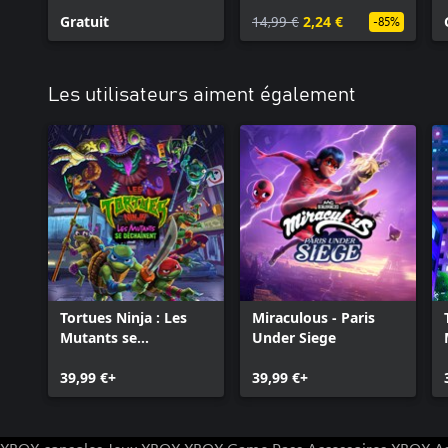
Gratuit
14,99 €
2,24 €
-85%
Les utilisateurs aiment également
Tortues Ninja : Les
Miraculous - Paris
Mutants se
Under Siege
Déchaînent
39,99 €+
39,99 €+