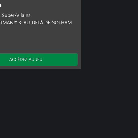
s
Super-Vilains
TMAN™ 3: AU-DELÀ DE GOTHAM
ACCÉDEZ AU JEU