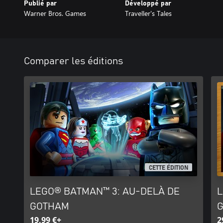
Publié par
Développé par
Warner Bros. Games
Traveller's Tales
Comparer les éditions
CETTE ÉDITION
LEGO® BATMAN™ 3: AU-DELÀ DE
L
GOTHAM
G
19,99 €+
2