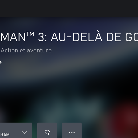
MAN™ 3: AU-DELÀ DE G
Action et aventure
e
● ● ●
THAM