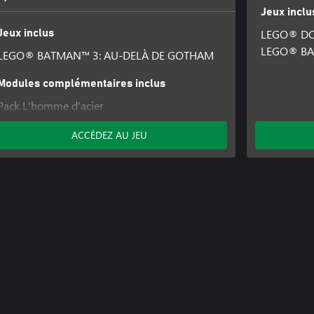
Jeux inclu
LEGO® DC 
Jeux inclus
LEGO® BA
LEGO® BATMAN™ 3: AU-DELÀ DE GOTHAM
Modules complémentaires inclus
Pack L'homme d'acier
Pack Le chevalier noir
ACCÉDEZ AU JEU
Pack Monde Bizarro
L'Escadron
Pack Arrow
Pass saison LEGO Batman 3
Pack 75e anniversaire