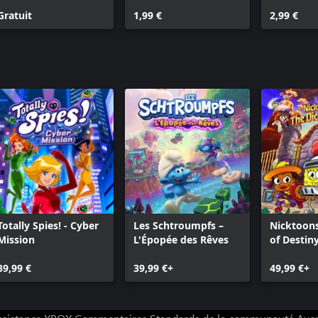
Gratuit
1,99 €
2,99 €
Totally Spies! - Cyber
Les Schtroumpfs –
Nicktoons
Mission
L'Épopée des Rêves
of Destin
39,99 €
39,99 €+
49,99 €+