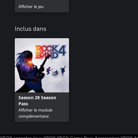
Afficher le jeu
Inclus dans
Season 28 Season
Pass
Afficher le module
complémentaire
XBOX consoles
Jeux XBOX
XBOX Game Pass
Accessoires XBOX
A