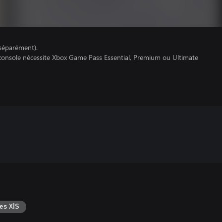
séparément).
 console nécessite Xbox Game Pass Essential, Premium ou Ultimate
es X|S