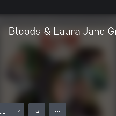
" - Bloods & Laura Jane 
● ● ●
race