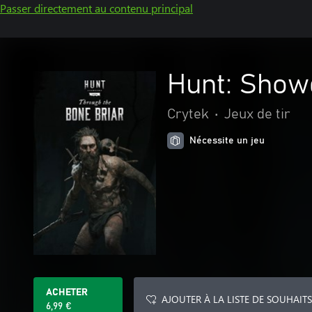
Passer directement au contenu principal
Hunt: Show
Crytek
•
Jeux de tir
Nécessite un jeu
ACHETER
AJOUTER À LA LISTE DE SOUHAITS
6,99 €