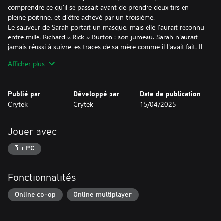
comprendre ce qu'il se passait avant de prendre deux tirs en
pleine poitrine, et d'être achevé par un troisième.
Le sauveur de Sarah portait un masque, mais elle l'aurait reconnu
entre mille. Richard « Rick » Burton : son jumeau. Sarah n'aurait
jamais réussi à suivre les traces de sa mère comme il l'avait fait. Il
s'était engagé dans l'armée dès qu'il avait été en âge de le faire.
Afficher plus
Peu de temps après, une lettre lui était parvenue pour expliquer
qu'il avait péri lors d'une charge courageuse, et reposait
désormais sous les Black Hills. Sarah avait toujours accusé cette
Publié par
Développé par
Date de publication
lettre d'avoir causé la série d'événements qui avaient conduit à la
Crytek
Crytek
15/04/2025
mort de leur mère. Le jour de sa mort, Sarah avait gravé
« Richard » sur une balle.
Rick savait qu'il ne méritait pas un accueil à bras ouverts, mais il
Jouer avec
avait des fautes à se faire pardonner. Il avait vécu comme un
fantôme depuis son départ, il y a plusieurs années de cela. Il
PC
n'avait pas de papiers et faisait le sale boulot. Le genre de travail
qui nécessitait de porter un masque de fer. Les compétences
accumulées pendant ces années en feraient un allié mortel pour
Fonctionnalités
la Chasse.
Le Fils prodigue savait qu'il existait une balle qui portait son nom.
Online co-op
Online multiplayer
Il s'était simplement dit qu'il valait mieux la garder auprès de lui.