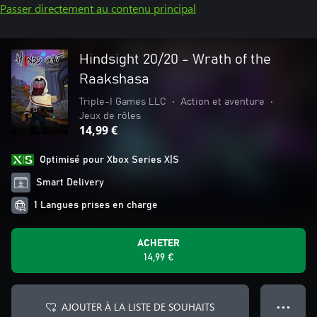
Passer directement au contenu principal
Hindsight 20/20 - Wrath of the
Raakshasa
Triple-I Games LLC
•
Action et aventure
•
Jeux de rôles
14,99 €
Optimisé pour Xbox Series X|S
Smart Delivery
1 Langues prises en charge
ACHETER
14,99 €
AJOUTER À LA LISTE DE SOUHAITS
● ● ●