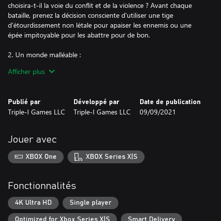
choisira-t-il la voie du conflit et de la violence ? Avant chaque
bataille, prenez la décision consciente d'utiliser une tige
d'étourdissement non létale pour apaiser les ennemis ou une
épée impitoyable pour les abattre pour de bon.
2. Un monde malléable :
Champaner et ses habitants basculent entre plusieurs états de
Afficher plus
mépris ou d'acceptation pour Jehan. Chaque partie ne montre
qu'une seule version du monde, car la ville et ses habitants
subissent les effets des choix et des actions de Jehan.
Publié par
Développé par
Date de publication
Triple-I Games LLC
Triple-I Games LLC
09/09/2021
3. IA et boss intéressants :
Tous les PNJ réagissent au monde façonné par Jehan. Les options
de dialogue et le choix de l'arme ne sont que deux facteurs dans
Jouer avec
le comportement de l'IA. Les patrons de Hindsight 20/20 font
preuve d'émotion, ce qui les rend plus faciles à comprendre. Des
XBOX One
XBOX Series X|S
nuances dans leur personnalité apparaissent alors que Jehan
poursuit son voyage. La frontière entre le bien et le mal
s'estompe à mesure qu'ils réagissent à Jehan.
Fonctionnalités
4. Le moteur d'expérience :
4K Ultra HD
Single player
Le moteur d'expérience est un moteur de jeu conçu à la main et
Optimized for Xbox Series X|S
Smart Delivery