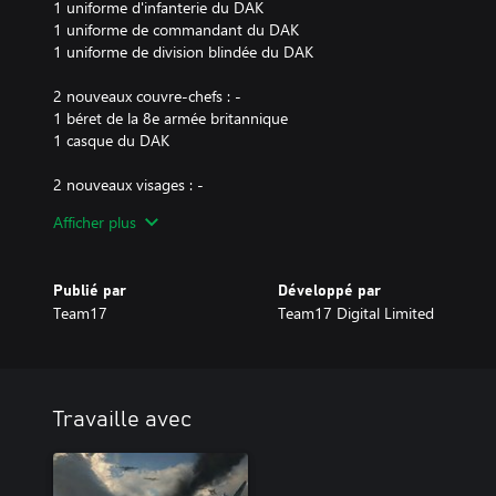
1 uniforme d'infanterie du DAK
1 uniforme de commandant du DAK
1 uniforme de division blindée du DAK
2 nouveaux couvre-chefs : -
1 béret de la 8e armée britannique
1 casque du DAK
2 nouveaux visages : -
1 visage de soldat britannique de la 8e armée
Afficher plus
1 visage de soldat du DAK
Publié par
Développé par
Team17
Team17 Digital Limited
Travaille avec