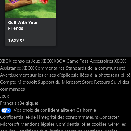
Golf With Your
Friends
19,99 €+
XBOX consoles
Jeux XBOX
XBOX Game Pass
Accessoires XBOX
Assistance XBOX
Commentaires
Standards de la communauté
Avertissement sur les crises d’épilepsie liées à la photosensibilité
Compte Microsoft
Support du Microsoft Store
Retours
Suivi des
commandes
Jeux
Français (Belgique)
Vos choix de confidentialité en Californie
Confidentialité de l’intégrité des consommateurs
Contacter
Microsoft
Mentions légales
Confidentialité et cookies
Gérer les
cookies
Conditions d'utilisation
Marques
Mentions légales