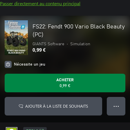
Passer directement au contenu principal
FS22: Fendt 900 Vario Black Beauty
(PC)
GIANTS Software
•
Simulation
0,99 €
Nécessite un jeu
ACHETER
0,99 €
AJOUTER À LA LISTE DE SOUHAITS
● ● ●