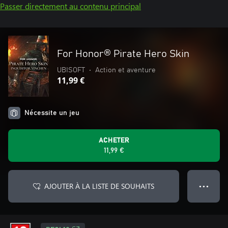
Passer directement au contenu principal
For Honor® Pirate Hero Skin
UBISOFT
•
Action et aventure
11,99 €
Nécessite un jeu
ACHETER
11,99 €
AJOUTER À LA LISTE DE SOUHAITS
● ● ●