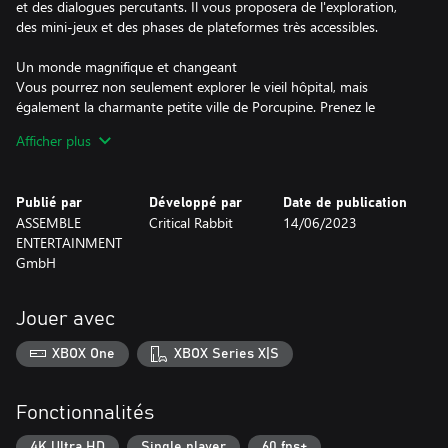
et des dialogues percutants. Il vous proposera de l'exploration,
des mini-jeux et des phases de plateformes très accessibles.
Un monde magnifique et changeant
Vous pourrez non seulement explorer le vieil hôpital, mais
également la charmante petite ville de Porcupine. Prenez le
temps de faire la connaissance des habitants, buvez une bière au
Afficher plus
comptoir du pub du coin, profitez d'une petite promenade en
forêt ou rendez visite à vos amis.
Publié par
Développé par
Date de publication
Collègues et amis
ASSEMBLE
Critical Rabbit
14/06/2023
Partez à la rencontre de médecins chevronnés et d'infirmiers
ENTERTAINMENT
bienveillants. Faites-vous des amis avec Finley et tissez des liens
GmbH
avec les habitants de Porcupine. Faites évoluer l'histoire à l'aide
d'un système interactif de dialogues, parfois sérieux, parfois
drôles. Vous pourrez choisir vos réponses et influer sur vos
Jouer avec
relations avec les autres.
XBOX One
XBOX Series X|S
Empathie et compétences
Pas de temps à perdre ! Vos patients vous attendent ! Apprenez-
en plus sur leurs symptômes en discutant avec eux. Mettez vos
Fonctionnalités
talents de médecin à l'épreuve à travers différents mini-jeux de
logique, de rapidité ou d'habileté.
4K Ultra HD
Single player
60 fps+