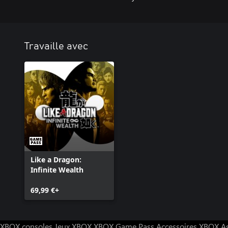
max pour la stat en question.
Travaille avec
Like a Dragon:
Infinite Wealth
69,99 €+
XBOX consoles
Jeux XBOX
XBOX Game Pass
Accessoires XBOX
A