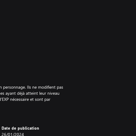
n personnage. Ils ne modifient pas
es ayant déjà atteint leur niveau
d'EXP nécessaire et sont par
s plus éloignés d'un gain de
Date de publication
PV, PM, Attaque, Défense, Magie,
26/01/2024
ges ayant déjà atteint le niveau