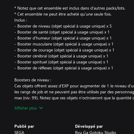
* Notez que cet ensemble est inclus dans d'autres packs/lots.
* Cet ensemble ne peut être acheté qu'une seule fois.
Inclus :
- Booster de niveau (objet spécial à usage unique) x 5
- Booster de santé (objet spécial à usage unique) x 1
- Booster d'humeur (objet spécial à usage unique) x 1
- Booster musculaire (objet spécial à usage unique) x 1
- Booster de courage (objet spécial à usage unique) x 1
- Booster cérébral (objet spécial à usage unique) x 1
- Booster spirituel (objet spécial à usage unique) x 1
- Booster de réflexes (objet spécial à usage unique) x 1
Boosters de niveau :
Ces objets offrent assez d'EXP pour augmenter de 1 le niveau d'u
les rangs de job et ne peuvent pas être utilisés par des personnag
max (niv. 99). Notez que ces objets n'octroieront que la quantité 
conséquent particulièrement utiles quand les personnages sont le
Afficher plus
niveau.
Boosters de stat :
Publié par
Développé par
Ces objets augmentent la stat correspondante d'un personnage (
SEGA
Ryu Ga Gotoku Studio
Volonté, Agilité). Ils ne peuvent pas être utilisés par des personna