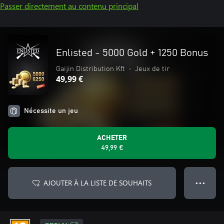
Passer directement au contenu principal
Enlisted - 5000 Gold + 1250 Bonus
Gaijin Distribution Kft
•
Jeux de tir
49,99 €
Nécessite un jeu
ACHETER
49,99 €
AJOUTER À LA LISTE DE SOUHAITS
● ● ●