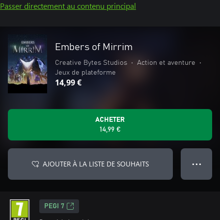
Passer directement au contenu principal
Embers of Mirrim
Creative Bytes Studios
•
Action et aventure
•
Jeux de plateforme
14,99 €
ACHETER
14,99 €
AJOUTER À LA LISTE DE SOUHAITS
● ● ●
PEGI 7